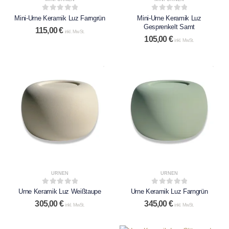
0
out of 5
0
out of 5
Mini-Urne Keramik Luz Farngrün
Mini-Urne Keramik Luz
Gesprenkelt Samt
115,00
€
inkl. MwSt.
105,00
€
inkl. MwSt.
URNEN
URNEN
0
out of 5
0
out of 5
Urne Keramik Luz Weißtaupe
Urne Keramik Luz Farngrün
305,00
€
345,00
€
inkl. MwSt.
inkl. MwSt.