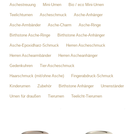
Aschestreuung
Mini-Urnen
Bio / eco Mini-Urnen
Teelichturnen
Ascheschmuck
Asche-Anhänger
Asche-Armbänder
Asche-Charm
Asche-Ringe
Birthstone Asche-Ringe
Birthstone Asche-Anhänger
Asche-Epoxidharz-Schmuck
Herren Ascheschmuck
Herren Aschearmbänder
Herren Ascheanhänger
Gedenkuhren
Tier-Ascheschmuck
Haarschmuck (mit/ohne Asche)
Fingerabdruck-Schmuck
Kinderurnen
Zubehör
Birthstone Anhänger
Urnenständer
Urnen für draußen
Tierurnen
Teelicht-Tierurnen