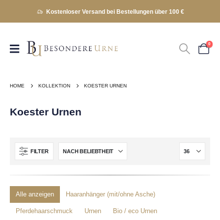
Kostenloser Versand bei Bestellungen über 100 €
0
HOME
KOLLEKTION
KOESTER URNEN
Koester Urnen
FILTER
Alle anzeigen
Haaranhänger (mit/ohne Asche)
Pferdehaarschmuck
Urnen
Bio / eco Urnen