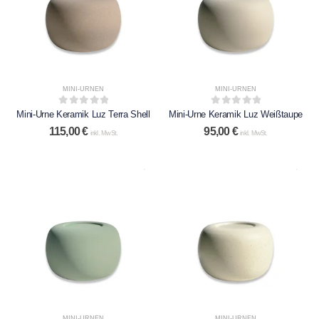
MINI-URNEN
MINI-URNEN
0
out of 5
0
out of 5
Mini-Urne Keramik Luz Terra Shell
Mini-Urne Keramik Luz Weißtaupe
115,00
€
95,00
€
inkl. MwSt.
inkl. MwSt.
MINI-URNEN
MINI-URNEN