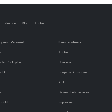
Kollektion
Blog
Kontakt
ng und Versand
Kundendienst
en
Kontakt
oder Rückgabe
Über uns
echt
Fragen & Antworten
n
AGB
n
Datenschutzhinweise
or Ort
Impressum