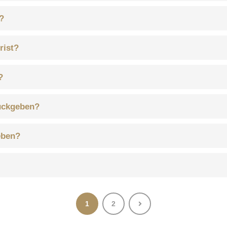
?
rist?
?
rückgeben?
eben?
1
2