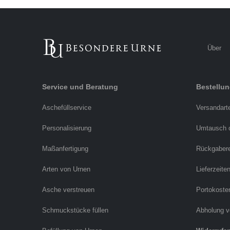
Über
Service und Beratung
Bestellu
Aschefüllservice
Versandart
Personalisierung
Umtausch 
Maßanfertigung
Rückgaber
Arten von Urnen
Lieferzeite
Asche verstreuen
Portokoste
Schmuckstücke füllen
Abholung v