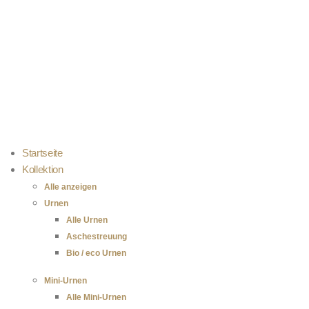
Kostenloser Versand bei Bestellungen über 100 €
Einfach selbst zu befüllen
100 % sichere Zahlung
Startseite
Kollektion
Alle anzeigen
Urnen
Alle Urnen
Aschestreuung
Bio / eco Urnen
Mini-Urnen
Alle Mini-Urnen