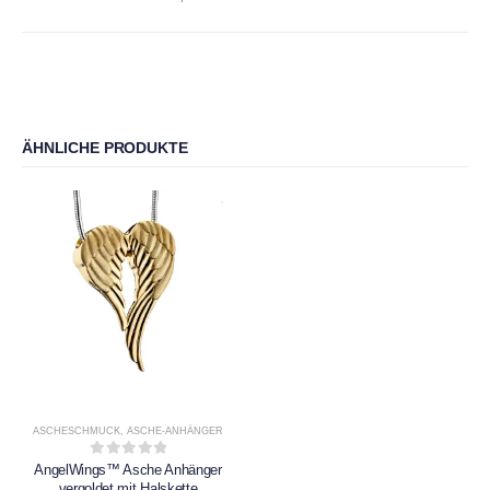
ÄHNLICHE PRODUKTE
ASCHESCHMUCK
,
ASCHE-ANHÄNGER
0
out of 5
AngelWings™ Asche Anhänger
vergoldet mit Halskette