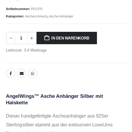
Artikelnummer:
PD1370
Kategorien:
Ascheschmuck
,
Asche-Anhänger
IN DEN WARENKORB
Lieferzeit: 3-4 Werktage
AngelWings™ Asche Anhänger Silber mit
Halskette
Dieser handgefertigte Ascheanhänger aus 925er
Sterlingsilber stammt aus der exklusiven LoveUrns