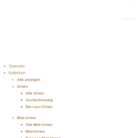
Kostenloser Versand bei Bestellungen über 100 €
Einfach selbst zu befüllen
100 % sichere Zahlung
Startseite
Kollektion
Alle anzeigen
Urnen
Alle Urnen
Aschestreuung
Bio / eco Urnen
Mini-Urnen
Alle Mini-Urnen
Mini-Urnen