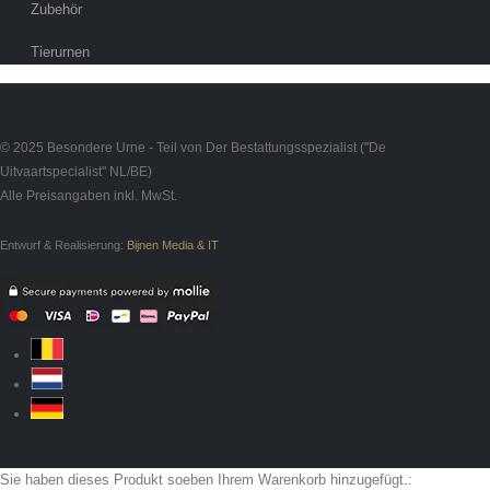
Zubehör
Tierurnen
© 2025 Besondere Urne - Teil von Der Bestattungsspezialist ("De
Uitvaartspecialist" NL/BE)
Alle Preisangaben inkl. MwSt.
Entwurf & Realisierung:
Bijnen Media & IT
Sie haben dieses Produkt soeben Ihrem Warenkorb hinzugefügt.: