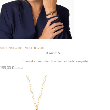
ASCHE-ARMBÄNDER
,
ASCHESCHMUCK
0
out of 5
Charm Aschearmband dunkelblau Leder vergoldet
199,00
€
inkl. MwSt.