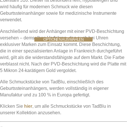
Edelstahl 316. Dieser ist besonders rein, hypoallergen und
wird häufig für modernen Schmuck wie diesen
Geburtssteinanhänger sowie für medizinische Instrumente
verwendet.
Anschließend wird der Anhänger mit einer PVD-Beschichtung
versehen – demselben Verfahren, das auch bei Uhren
Dieses
Dieses
OPTIONEN AUSWÄHLEN
OPTIONEN AUSWÄHLEN
Produkt
Produkt
exklusiver Marken zum Einsatz kommt. Diese Beschichtung,
weist
weist
die in einer spezialisierten Anlage in Frankreich durchgeführt
mehrere
mehrere
wird, gilt als die widerstandsfähigste auf dem Markt. Die Farbe
Varianten
Varianten
verblasst nicht. Nach der PVD-Beschichtung wird die Platte mit
auf.
auf.
5 Mikron 24-karätigem Gold vergoldet.
Die
Die
Optionen
Optionen
Alle Schmuckstücke von TadBlu, einschließlich des
können
können
Geburtssteinanhängers, werden vollständig in eigener
auf
auf
Manufaktur und zu 100 % in Europa gefertigt.
der
der
Klicken Sie
hier
, um alle Schmuckstücke von TadBlu in
Produktseite
Produktseite
gewählt
gewählt
unserer Kollektion anzusehen.
werden
werden