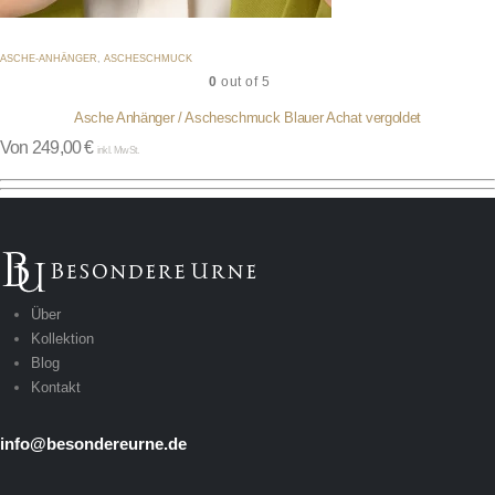
ASCHE-ANHÄNGER
,
ASCHESCHMUCK
0
out of 5
Asche Anhänger / Ascheschmuck Blauer Achat vergoldet
Von
249,00
€
inkl. MwSt.
Über
Kollektion
Blog
Kontakt
info@besondereurne.de