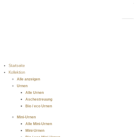
Kostenloser Versand bei Bestellungen über 100 €
Einfach selbst zu befüllen
100 % sichere Zahlung
Startseite
Kollektion
Alle anzeigen
Urnen
Alle Urnen
Aschestreuung
Bio / eco Urnen
Mini-Urnen
Alle Mini-Urnen
Mini-Urnen