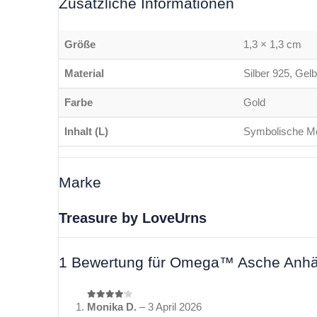
Zusätzliche Informationen
Größe
1,3 × 1,3 cm
Material
Silber 925, Gelbg
Farbe
Gold
Inhalt (L)
Symbolische M
Marke
Treasure by LoveUrns
1 Bewertung für
Omega™ Asche Anhänge
Monika D.
–
3 April 2026
4
von 5