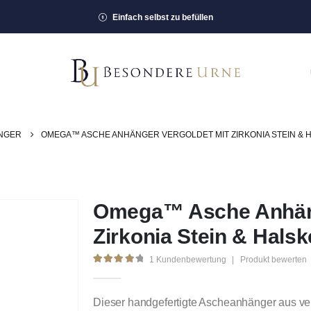
Einfach selbst zu befüllen
NGER
OMEGA™ ASCHE ANHÄNGER VERGOLDET MIT ZIRKONIA STEIN & 
Omega™ Asche Anhäng
Zirkonia Stein & Halsk
1
Kundenbewertung
|
Produkt bewerten
4.00
out of 5
Dieser handgefertigte Ascheanhänger aus ver