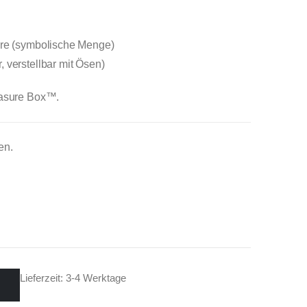
are (symbolische Menge)
, verstellbar mit Ösen)
easure Box™.
en.
Lieferzeit: 3-4 Werktage