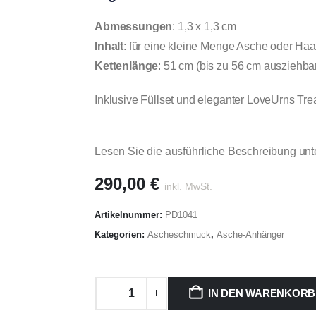
Abmessungen
: 1,3 x 1,3 cm
Inhalt
: für eine kleine Menge Asche oder Ha
Kettenlänge
: 51 cm (bis zu 56 cm ausziehbar
Inklusive Füllset und eleganter LoveUrns Tr
Lesen Sie die ausführliche Beschreibung unt
290,00
€
inkl. MwSt.
Artikelnummer:
PD1041
Kategorien:
Ascheschmuck
,
Asche-Anhänger
IN DEN WARENKORB