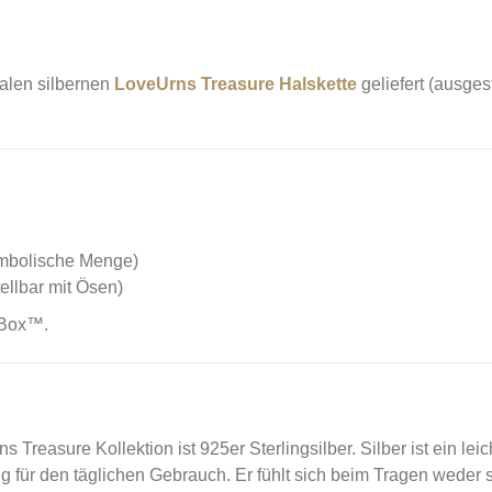
alen silbernen
LoveUrns Treasure Halskette
geliefert (ausge
ymbolische Menge)
ellbar mit Ösen)
 Box™.
reasure Kollektion ist 925er Sterlingsilber. Silber ist ein leic
g für den täglichen Gebrauch. Er fühlt sich beim Tragen weder 