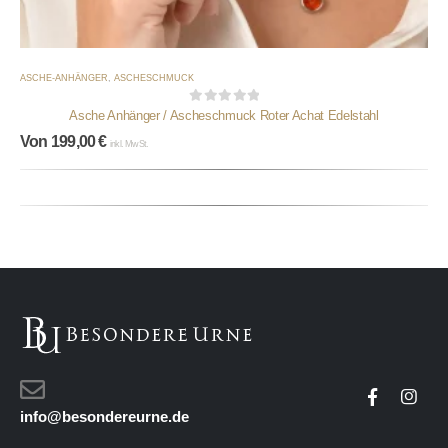
ASCHE-ANHÄNGER
,
ASCHESCHMUCK
0
out of 5
Asche Anhänger / Ascheschmuck Roter Achat Edelstahl
Von
199,00
€
inkl. MwSt.
info@besondereurne.de