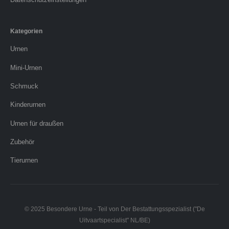
Kategorien
Urnen
Mini-Urnen
Schmuck
Kinderurnen
Urnen für draußen
Zubehör
Tierurnen
© 2025 Besondere Urne - Teil von Der Bestattungsspezialist ("De
Uitvaartspecialist" NL/BE)