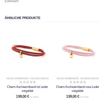
Edelstahl
ÄHNLICHE PRODUKTE
ASCHE-ARMBÄNDER
,
ASCHESCHMUCK
ASCHE-ARMBÄNDER
,
ASCHESCHMUCK
0
out of 5
0
out of 5
Charm Aschearmband rot Leder
Charm Aschearmband rosa Leder
vergoldet
vergoldet
199,00
€
199,00
€
inkl. MwSt.
inkl. MwSt.