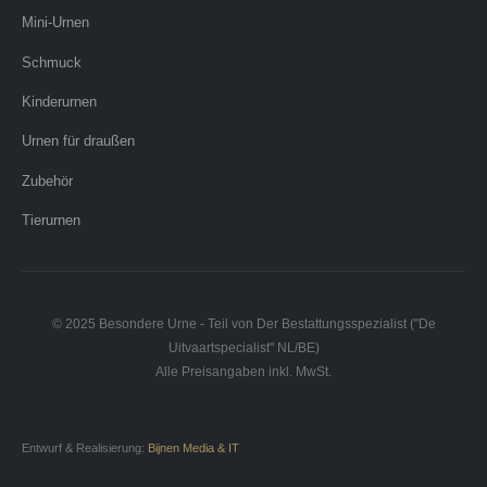
Mini-Urnen
Schmuck
Kinderurnen
Urnen für draußen
Zubehör
Tierurnen
© 2025 Besondere Urne - Teil von Der Bestattungsspezialist ("De
Uitvaartspecialist" NL/BE)
Alle Preisangaben inkl. MwSt.
Entwurf & Realisierung:
Bijnen Media & IT