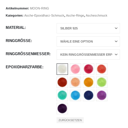
Artikelnummer:
MOON-RING
Kategorien:
Asche-Epoxidharz-Schmuck
,
Asche-Ringe
,
Ascheschmuck
MATERIAL
RINGGRÖSSE
RINGGRÖSSENMESSER
EPOXIDHARZFARBE
ZURÜCKSETZEN