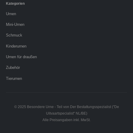
Kategorien
Urnen
Mini-Urnen
Schmuck
Kinderurnen
Urnen für draußen
Zubehör
Tierurnen
© 2025 Besondere Urne - Teil von Der Bestattungsspezialist ("De
Uitvaartspecialist" NL/BE)
Alle Preisangaben inkl. MwSt.