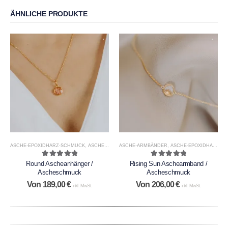
ÄHNLICHE PRODUKTE
ASCHE-EPOXIDHARZ-SCHMUCK
,
ASCHESCHMUCK
ASCHE-ARMBÄNDER
,
ASCHE-EPOXIDHARZ-SCHMUCK
5.00
out of 5
5.00
out of 5
Round Ascheanhänger /
Rising Sun Aschearmband /
Ascheschmuck
Ascheschmuck
Von
189,00
€
Von
206,00
€
inkl. MwSt.
inkl. MwSt.