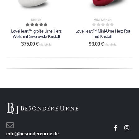
URNEN
MINI-URNEN
5.00
out of 5
0
out of 5
LoveHeart™ große Urne Herz
LoveHeart™ Mini-Urne Herz Rot
Weiß mit Swarovski-Kristall
mit Kristall
375,00
€
93,00
€
inkl. MwSt.
inkl. MwSt.
info@besondereurne.de