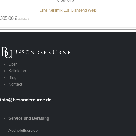
0
out of 5
Urne Keramik Luz Glänzend Weiß
305,00
€
inkl. MwSt.
Über
Kollektion
Blog
Kontakt
info@besondereurne.de
Service und Beratung
Aschefüllservice