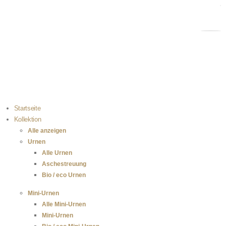
Kostenloser Versand bei Bestellungen über 100 €
Einfach selbst zu befüllen
100 % sichere Zahlung
Startseite
Kollektion
Alle anzeigen
Urnen
Alle Urnen
Aschestreuung
Bio / eco Urnen
Mini-Urnen
Alle Mini-Urnen
Mini-Urnen