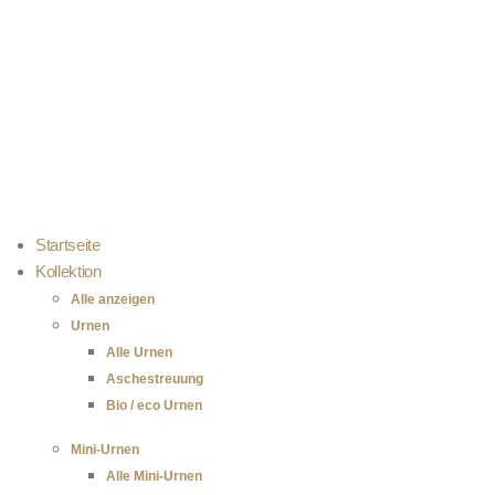
Kostenloser Versand bei Bestellungen über 100 €
Einfach selbst zu befüllen
100 % sichere Zahlung
Startseite
Kollektion
Alle anzeigen
Urnen
Alle Urnen
Aschestreuung
Bio / eco Urnen
Mini-Urnen
Alle Mini-Urnen