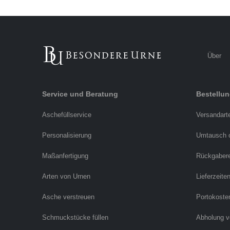
Über
Service und Beratung
Bestellu
Aschefüllservice
Versandart
Personalisierung
Umtausch 
Maßanfertigung
Rückgaber
Arten von Urnen
Lieferzeite
Asche verstreuen
Portokoste
Schmuckstücke füllen
Abholung v