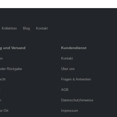
Kollektion
Blog
Kontakt
ng und Versand
Kundendienst
en
Kontakt
oder Rückgabe
Über uns
echt
Fragen & Antworten
n
AGB
n
Datenschutzhinweise
or Ort
Impressum