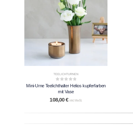
TEELICHTURNEN
0
out of 5
Mini-Urne Teelichthalter Helios kupferfarben
mit Vase
108,00
€
inkl. MwSt.