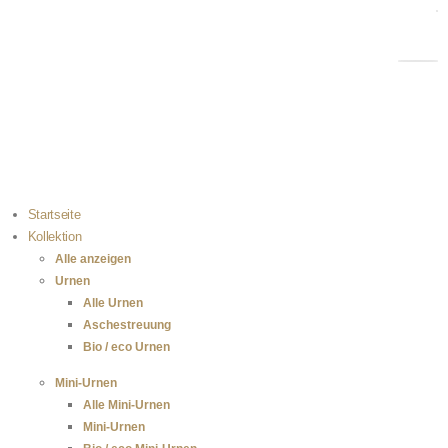
Kostenloser Versand bei Bestellungen über 100 €
Einfach selbst zu befüllen
100 % sichere Zahlung
Startseite
Kollektion
Alle anzeigen
Urnen
Alle Urnen
Aschestreuung
Bio / eco Urnen
Mini-Urnen
Alle Mini-Urnen
Mini-Urnen