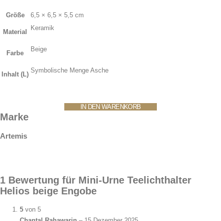
Größe
6,5 × 6,5 × 5,5 cm
Keramik
Material
Beige
Farbe
Symbolische Menge Asche
Inhalt (L)
IN DEN WARENKORB
IN DEN WARENKORB
IN DEN WARENKORB
IN DEN WARENKORB
Marke
Artemis
1 Bewertung für
Mini-Urne Teelichthalter
Helios beige Engobe
5
von 5
Chantal Rahawarin
–
15 Dezember 2025