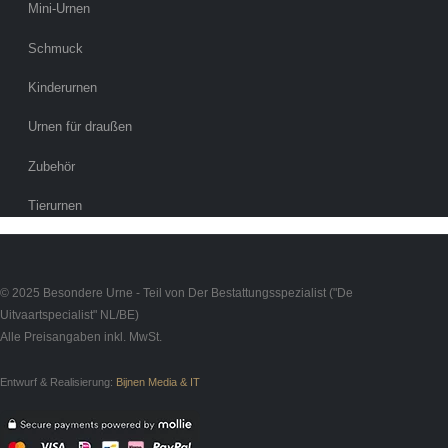
Mini-Urnen
Schmuck
Kinderurnen
Urnen für draußen
Zubehör
Tierurnen
© 2025 Besondere Urne - Teil von Der Bestattungsspezialist ("De
Uitvaartspecialist" NL/BE)
Alle Preisangaben inkl. MwSt.
Entwurf & Realisierung:
Bijnen Media & IT