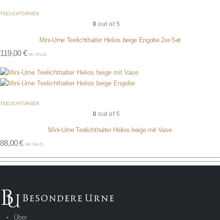
TEELICHTURNEN
0
out of 5
Mini-Urne Teelichthalter Helios beige Engobe 2er-Set
119,00
€
inkl. MwSt.
TEELICHTURNEN
0
out of 5
Mini-Urne Teelichthalter Helios beige mit Vase
88,00
€
inkl. MwSt.
Über