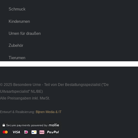
Schmuck
Kinderurnen
Urnen für draußen
Zubehör
Tierurnen
© 2025 Besondere Urne - Teil von Der Bestattungsspezialist ("De
Uitvaartspecialist" NL/BE)
Alle Preisangaben inkl. MwSt.
Entwurf & Realisierung:
Bijnen Media & IT