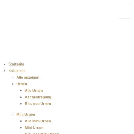
Kostenloser Versand bei Bestellungen über 100 €
Einfach selbst zu befüllen
100 % sichere Zahlung
Startseite
Kollektion
Alle anzeigen
Urnen
Alle Urnen
Aschestreuung
Bio / eco Urnen
Mini-Urnen
Alle Mini-Urnen
Mini-Urnen