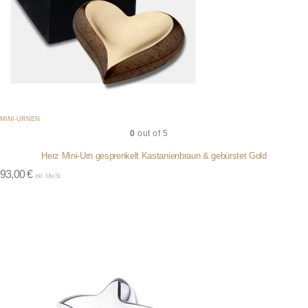
MINI-URNEN
0
out of 5
Herz Mini-Urn gesprenkelt Kastanienbraun & gebürstet Gold
93,00
€
inkl. MwSt.