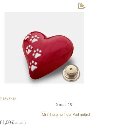
TIERURNEN
0
out of 5
Mini-Tierurne Herz Perlmuttrot
81,00
€
inkl. MwSt.