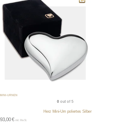
MINI-URNEN
0
out of 5
Herz Mini-Urn poliertes Silber
93,00
€
inkl. MwSt.