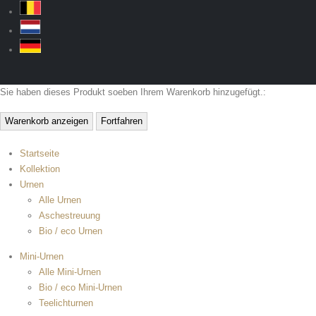
Sie haben dieses Produkt soeben Ihrem Warenkorb hinzugefügt.:
Warenkorb anzeigen
Fortfahren
Startseite
Kollektion
Urnen
Alle Urnen
Aschestreuung
Bio / eco Urnen
Mini-Urnen
Alle Mini-Urnen
Bio / eco Mini-Urnen
Teelichturnen