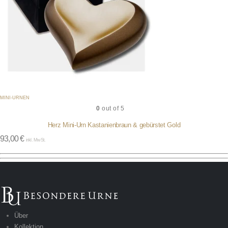
MINI-URNEN
0
out of 5
Herz Mini-Urn Kastanienbraun & gebürstet Gold
93,00
€
inkl. MwSt.
Über
Kollektion