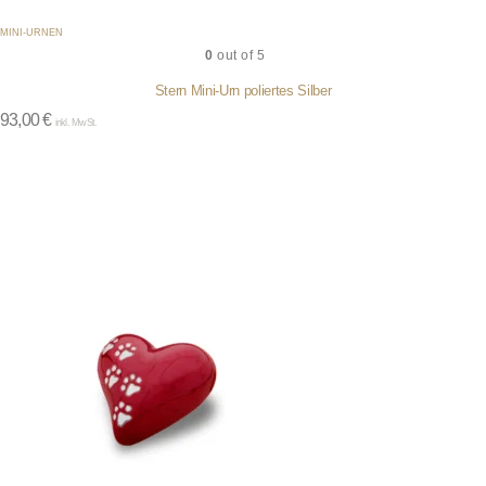
MINI-URNEN
0
out of 5
Stern Mini-Urn poliertes Silber
93,00
€
inkl. MwSt.