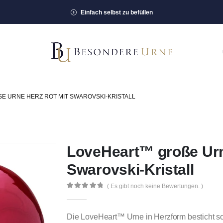
Einfach selbst zu befüllen
 URNE HERZ ROT MIT SWAROVSKI-KRISTALL
LoveHeart™ große Urn
Swarovski-Kristall
( Es gibt noch keine Bewertungen. )
0
out of 5
Die LoveHeart™ Urne in Herzform besticht sof