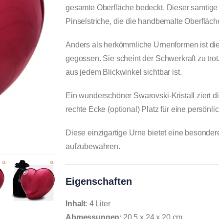
gesamte Oberfläche bedeckt. Dieser samtige 
Pinselstriche, die die handbemalte Oberfläc
Anders als herkömmliche Urnenformen ist di
gegossen. Sie scheint der Schwerkraft zu tro
aus jedem Blickwinkel sichtbar ist.
Ein wunderschöner Swarovski-Kristall ziert d
rechte Ecke (optional) Platz für eine persönli
Diese einzigartige Urne bietet eine besondere
aufzubewahren.
Eigenschaften
Inhalt
: 4 Liter
Abmessungen
: 20,5 x 24 x 20 cm