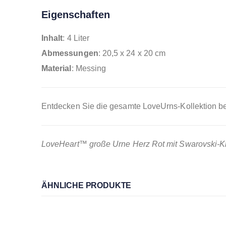
Eigenschaften
Inhalt
: 4 Liter
Abmessungen
: 20,5 x 24 x 20 cm
Material
: Messing
Entdecken Sie die gesamte LoveUrns-Kollektion be
LoveHeart™ große Urne Herz Rot mit Swarovski-Kri
ÄHNLICHE PRODUKTE