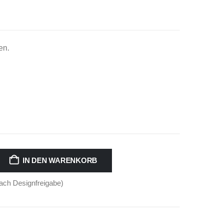
en.
IN DEN WARENKORB
 nach Designfreigabe)