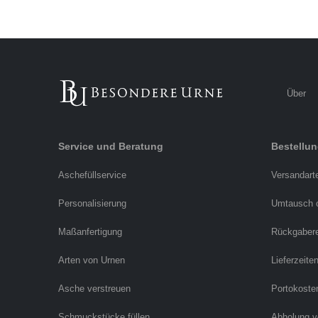
Über
Service und Beratung
Bestellu
Aschefüllservice
Versandart
Personalisierung
Umtausch 
Maßanfertigung
Rückgaber
Arten von Urnen
Lieferzeite
Asche verstreuen
Portokoste
Schmuckstücke füllen
Abholung v