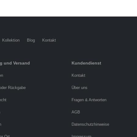
Kollektion
Blog
Kontakt
ng und Versand
Kundendienst
en
Kontakt
oder Rückgabe
Über uns
echt
Fragen & Antworten
n
AGB
n
Datenschutzhinweise
or Ort
Impressum