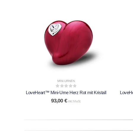
MINI-URNEN
0
out of 5
LoveHeart™ Mini-Urne Herz Rot mit Kristall
LoveHe
93,00
€
inkl. MwSt.