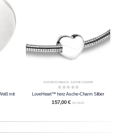
ASCHESCHMUCK
,
ASCHE-CHARM
AS
0
out of 5
eiß mit
LoveHeart™ herz Asche-Charm Silber
LoveHear
157,00
€
inkl. MwSt.