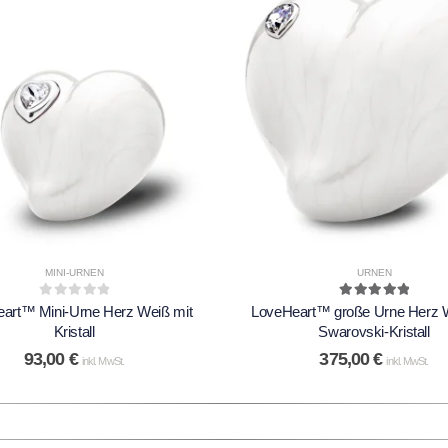
MINI-URNEN
URNEN
0
out of 5
5.00
out of 5
art™ Mini-Urne Herz Weiß mit
LoveHeart™ große Urne Herz W
Kristall
Swarovski-Kristall
93,00
€
375,00
€
inkl. MwSt.
inkl. MwSt.