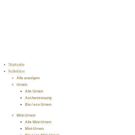
Kostenloser Versand bei Bestellungen über 100 €
Einfach selbst zu befüllen
100 % sichere Zahlung
Startseite
Kollektion
Alle anzeigen
Urnen
Alle Urnen
Aschestreuung
Bio / eco Urnen
Mini-Urnen
Alle Mini-Urnen
Mini-Urnen