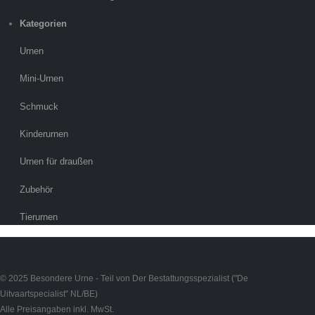
Kategorien
Urnen
Mini-Urnen
Schmuck
Kinderurnen
Urnen für draußen
Zubehör
Tierurnen
© 2025 Besondere Urne - Teil von Der Bestattungsspezialist ("De
Uitvaartspecialist" NL/BE)
Alle Preisangaben inkl. MwSt.